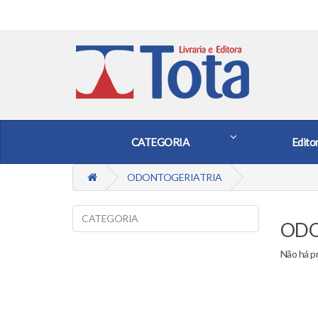
CATEGORIA
Edito
ODONTOGERIATRIA
CATEGORIA
ODO
Não há p