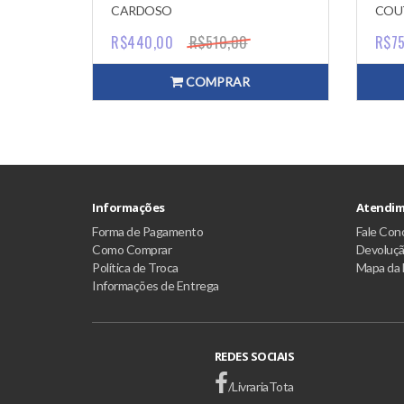
CARDOSO
COU
R$440,00
R$510,00
R$75
COMPRAR
Informações
Atendim
Forma de Pagamento
Fale Con
Como Comprar
Devoluç
Política de Troca
Mapa da 
Informações de Entrega
REDES SOCIAIS
/LivrariaTota