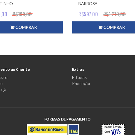
TINHO
BARBOSA
,00
R$199,00
R$597,00
R$1.210,00
COMPRAR
COMPRAR
ento ao Cliente
Extras
osco
Editoras
ão
Promoção
Loja
FORMAS DE PAGAMENTO