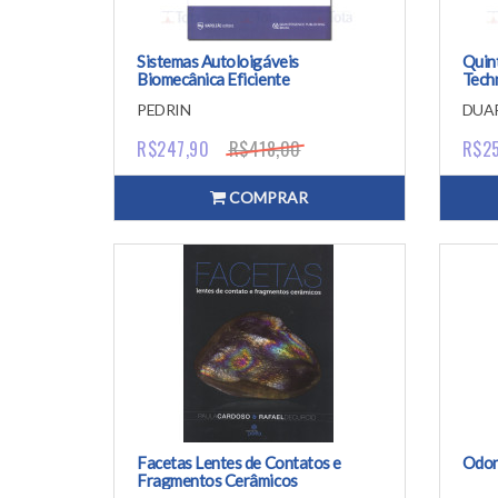
Sistemas Autoloigáveis
Quin
Biomecânica Eficiente
Tech
PEDRIN
DUA
R$247,90
R$418,00
R$2
COMPRAR
Facetas Lentes de Contatos e
Odon
Fragmentos Cerâmicos