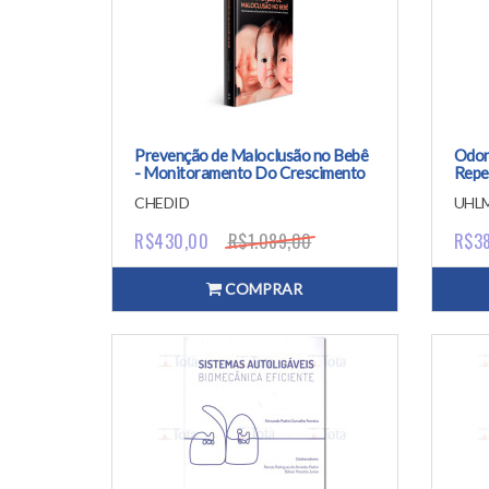
Prevenção de Maloclusão no Bebê
Odon
- Monitoramento Do Crescimento
Repe
Crânio Facial Desde a Gestação
CHEDID
UHL
R$430,00
R$1.089,00
R$3
COMPRAR