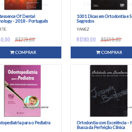
tessence Of Dental
1001 Dicas em Ortodontia e 
nology - 2018 - Português
Segredos
RTE
YANEZ
50,00
R$228,00
R$180,00
R$600,00
COMPRAR
COMPRAR
topediatria para o Pediatra
Ortodontia com Excelência – 
Busca da Perfeição Clínica