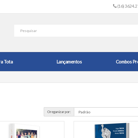
(16) 3624.
ra Tota
Lançamentos
Combos Pr
Oreganizar por: