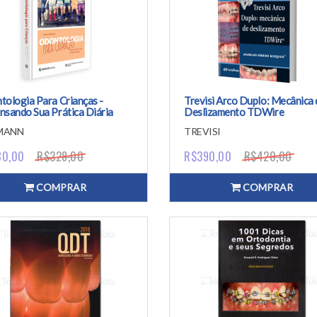
tologia Para Crianças -
Trevisi Arco Duplo: Mecânica 
nsando Sua Prática Diária
Deslizamento TDWire
MANN
TREVISI
80,00
R$328,00
R$390,00
R$420,00
COMPRAR
COMPRAR