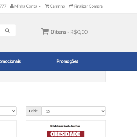
2777
Minha Conta
Carrinho
Finalizar Compra
0 itens
- R$0,00
omocionais
Promoções
Exibir: