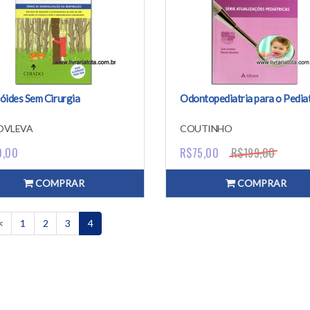
óides Sem Cirurgia
Odontopediatria para o Pedia
OVLEVA
COUTINHO
0,00
R$75,00
R$199,00
COMPRAR
COMPRAR
<
1
2
3
4