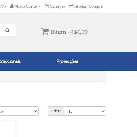
2777
Minha Conta
Carrinho
Finalizar Compra
0 itens
- R$0,00
omocionais
Promoções
Exibir: