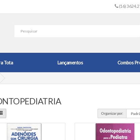
(16) 3624.
ra Tota
Lançamentos
Combos Pr
NTOPEDIATRIA
Organizar por: