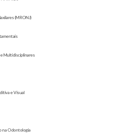
axilares (MRONJ)
rtamentais
e Multidisciplinares
itiva e Visual
ão na Odontologia