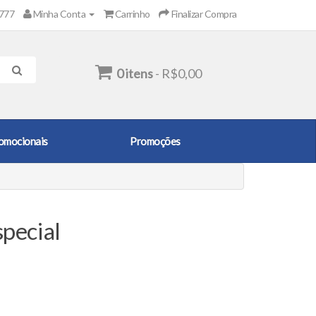
2777
Minha Conta
Carrinho
Finalizar Compra
0 itens
- R$0,00
omocionais
Promoções
pecial