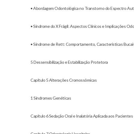
• Abordagem Odontológica no Transtorno do Espectro Auti
• Síndrome do X Frágil: Aspectos Clínicos e Implicações Od
• Síndrome de Rett: Comportamento, Características Bucai
5 Dessensibilização e Estabilização Protetora
Capítulo 5 Alterações Cromossômicas
1 Síndromes Genéticas
Capítulo 6 Sedação Oral e Inalatória Aplicada aos Paciente
Capítulo 7 Odontologia Hospitalar