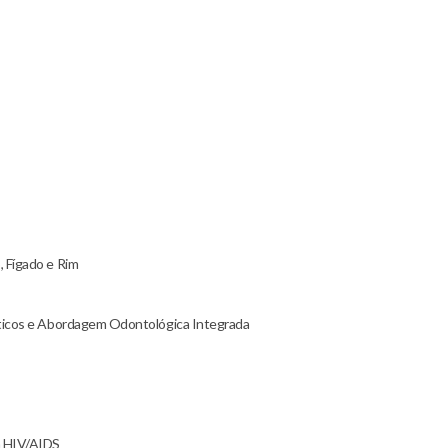
 Fígado e Rim
sticos e Abordagem Odontológica Integrada
m HIV/AIDS