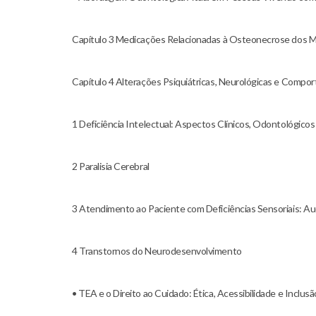
Capítulo 3 Medicações Relacionadas à Osteonecrose dos M
Capítulo 4 Alterações Psiquiátricas, Neurológicas e Compo
1 Deficiência Intelectual: Aspectos Clínicos, Odontológicos 
2 Paralisia Cerebral
3 Atendimento ao Paciente com Deficiências Sensoriais: Aud
4 Transtornos do Neurodesenvolvimento
• TEA e o Direito ao Cuidado: Ética, Acessibilidade e Inclus