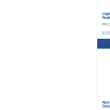
Lógic
Reabi
PICC
R$9
Abor
Dist