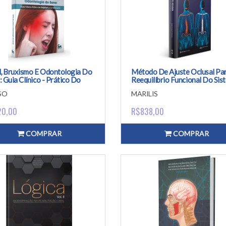
 Bruxismo E Odontologia Do
Método De Ajuste Oclusal Pa
 Guia Clínico - Prático Do
Reequilíbrio Funcional Do Sis
nóstico Ao Tratamento
Estomatognático
SO
MARILIS
20,00
R$838,00
COMPRAR
COMPRAR