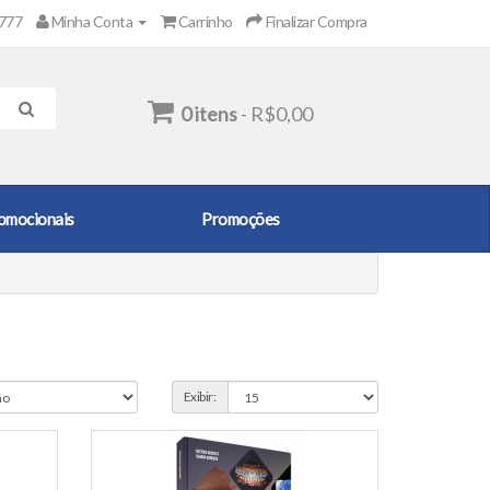
2777
Minha Conta
Carrinho
Finalizar Compra
0 itens
- R$0,00
omocionais
Promoções
Exibir: