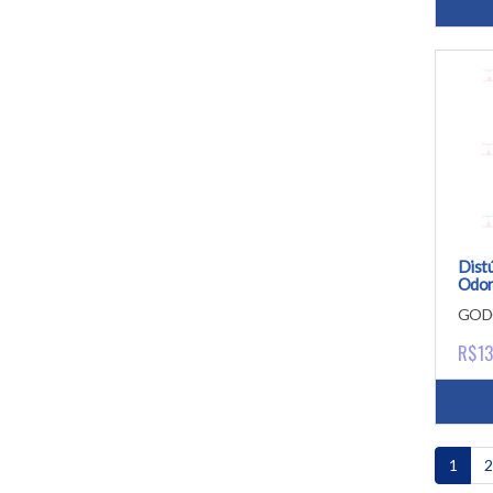
Distú
Odon
e a A
GOD
R$13
1
2