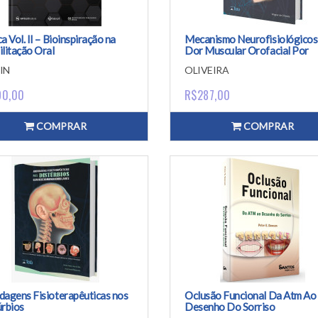
a Vol. II – Bioinspiração na
Mecanismo Neurofisiológicos
litação Oral
Dor Muscular Orofacial Por
Disfunção Temporomandibular
IN
OLIVEIRA
Guia Clínico
90,00
R$287,00
COMPRAR
COMPRAR
dagens Fisioterapêuticas nos
Oclusão Funcional Da Atm Ao
úrbios
Desenho Do Sorriso