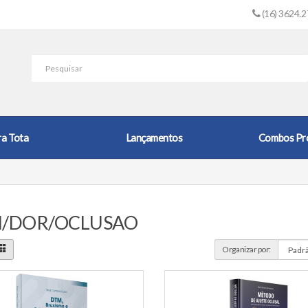
(16) 3624.
ra Tota
Lançamentos
Combos Pr
/DOR/OCLUSAO
Organizar por: