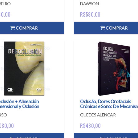
icocraniomandibulares
REIRO
DAWSON
50,00
R$580,00
COMPRAR
COMPRAR
clusión • Alineación
Oclusão, Dores Orofaciais
mensional y Oclusión
Crônicas e Sono: De Mecanis
Periféricos a Centrais
NSO
GUEDES ALENCAR
080,00
R$480,00