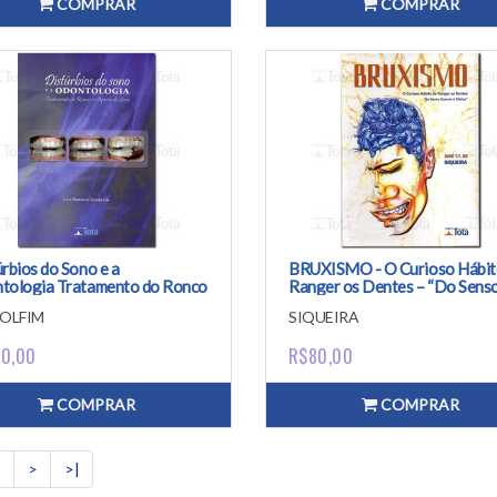
COMPRAR
COMPRAR
rbios do Sono e a
BRUXISMO - O Curioso Hábit
tologia Tratamento do Ronco
Ranger os Dentes – “Do Sens
pneia do Sono
Comum à Clínica”
OLFIM
SIQUEIRA
0,00
R$80,00
COMPRAR
COMPRAR
>
>|