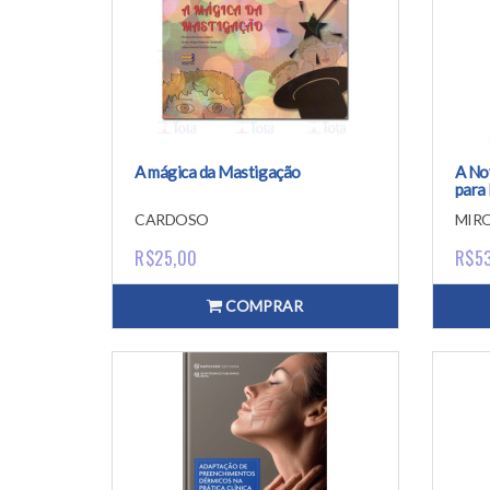
A mágica da Mastigação
A No
para
Peri
CARDOSO
MIR
R$25,00
R$5
COMPRAR