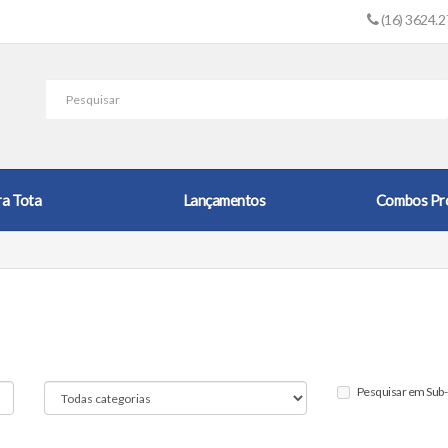
(16) 3624.
ra Tota
Lançamentos
Combos Pr
Pesquisar em Sub-