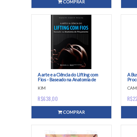
COMPRAR
A arte e a Ciência do Lifting com
A Bu
Fios - Baseado na Anatomia de
Proc
Pinçamento
Tran
KIM
CAM
R$638,00
R$2
COMPRAR