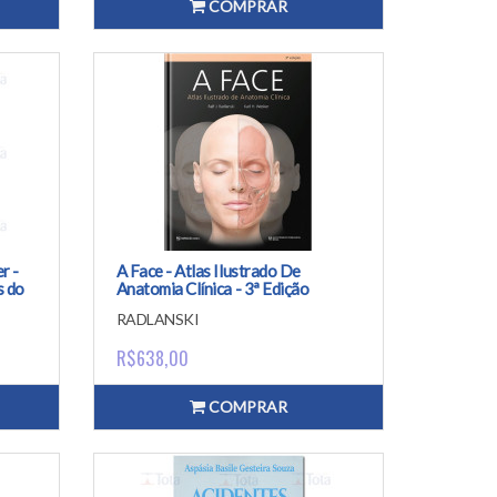
COMPRAR
r -
A Face - Atlas Ilustrado De
s do
Anatomia Clínica - 3ª Edição
dá-
RADLANSKI
R$638,00
COMPRAR