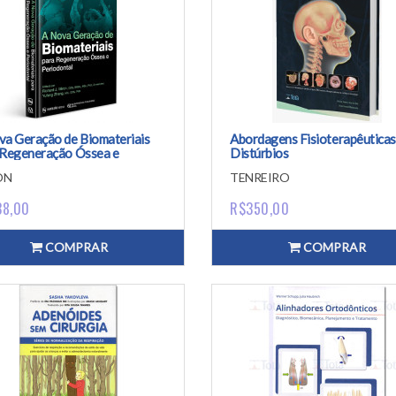
va Geração de Biomateriais
Abordagens Fisioterapêuticas
 Regeneração Óssea e
Distúrbios
odontal
Cervicocraniomandibulares
ON
TENREIRO
38,00
R$350,00
COMPRAR
COMPRAR