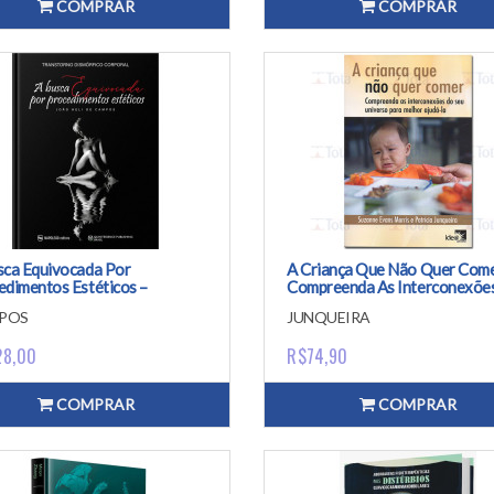
COMPRAR
COMPRAR
sca Equivocada Por
A Criança Que Não Quer Come
edimentos Estéticos –
Compreenda As Interconexõe
storno Dismórfico Corporal
Seu Universo Para Melhor Aju
POS
JUNQUEIRA
La
28,00
R$74,90
COMPRAR
COMPRAR