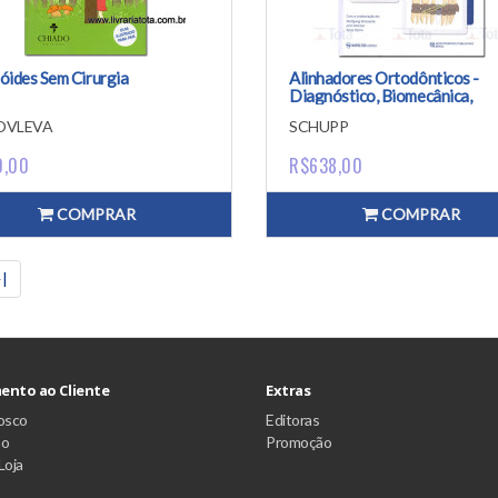
óides Sem Cirurgia
Alinhadores Ortodônticos -
Diagnóstico, Biomecânica,
Planejamento e Tratamento
OVLEVA
SCHUPP
0,00
R$638,00
COMPRAR
COMPRAR
|
ento ao Cliente
Extras
osco
Editoras
ão
Promoção
Loja