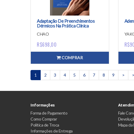
Adaptação De Preenchimentos
Aden
Dérmicos Na Prática Clínica
CHAO
YAK
R$698,00
R$9
COMPRAR
1
2
3
4
5
6
7
8
9
>
>
Informações
Atendim
Forma de Pagamento
Fale Con
Como Comprar
Devoluç
Política de Troca
Mapa da 
Informações de Entrega