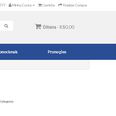
2777
Minha Conta
Carrinho
Finalizar Compra
0 itens
- R$0,00
omocionais
Promoções
Categorias