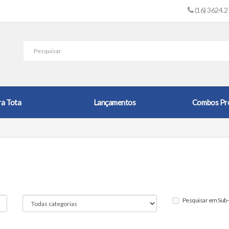
(16) 3624.
ra Tota
Lançamentos
Combos Pr
Pesquisar em Sub-